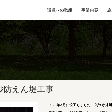
環境への取組
事業内容
施
砂防えん堤工事
Category
2025年3月に竣工しました （砂）寺