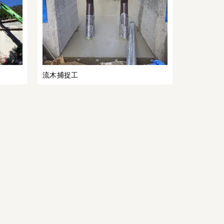
法
面
工
事
3
（土
木
工
事）
流木捕捉工
コ
ン
ク
リ
ー
0
ト
補
修
改
修
水
路
補
修
改