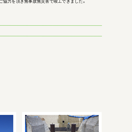
ご協力を頂き無事故無災害で竣工できました。
土
木
11
工
事
鋼
塗
装
工
事
4
（土
木
工
事）
砂
防
え
ん
堤
工
4
事
（土
木
工
事）