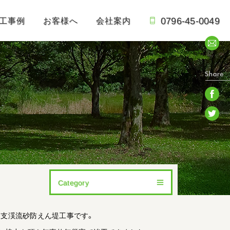
0796-45-0049
工事例
お客様へ
会社案内
Category
All
41
外川支渓流砂防えん堤工事です。